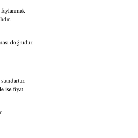
n faylanmak
ıdır.
lması doğrudur.
standarttır.
 ise fiyat
r.