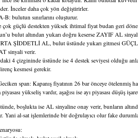
eder. İnceler daha çok yön değiştirirler.
B: bulutun sınırlarını oluşturur.
 çok güçlü destekten yüksek ihtimal fiyat budan geri döne
un’u bulut altından yukarı doğru keserse ZAYIF AL sinyali
ORTA ŞİDDETLİ AL, bulut üstünde yukarı gitmesi GÜÇLÜ 
T sinyali verir.
daki 4 çizgininde üstünde ise 4 destek seviyesi olduğu anla
 direnç kesmesi gerekir.
Geciken span: Kapanış fiyatının 26 bar önceye ötelenmiş hal
piyasası yükseliş vardır, aşağısı ise ayı piyasası düşüş işaret
stünde, boşlukta ise AL sinyaline onay verir, bunların altın
r. Yani al-sat işlemlerinde bir doğrulayıcı olur fake durumla
Senaryosu: