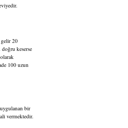
eviyedir.
 gelir 20
u doğru keserse
 olarak
 vade 100 uzun
e uygulanan bir
ali vermektedir.