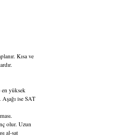
planır. Kısa ve
ardır.
e en yüksek
r. Aşağı ise SAT
aması.
enç olur. Uzun
sı al-sat