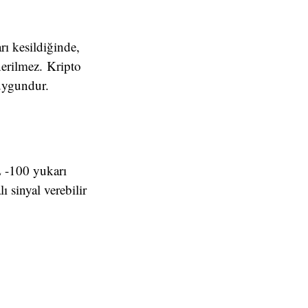
rı kesildiğinde,
önerilmez. Kripto
 uygundur.
L -100 yukarı
ı sinyal verebilir