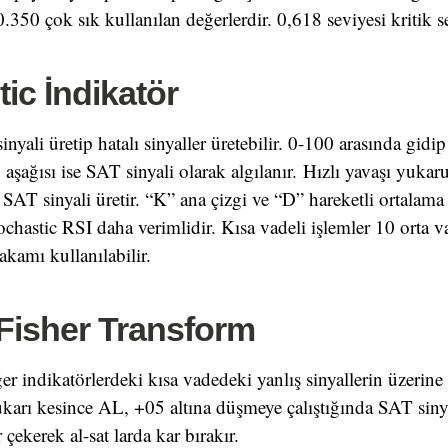
0.350 çok sık kullanılan değerlerdir. 0,618 seviyesi kritik s
ic İndikatör
sinyali üretip hatalı sinyaller üretebilir. 0-100 arasında gidip
aşağısı ise SAT sinyali olarak algılanır. Hızlı yavaşı yukar
 SAT sinyali üretir. “K” ana çizgi ve “D” hareketli ortalama
Stochastic RSI daha verimlidir. Kısa vadeli işlemler 10 orta
akamı kullanılabilir.
 Fisher Transform
ğer indikatörlerdeki kısa vadedeki yanlış sinyallerin üzerin
ukarı kesince AL, +05 altına düşmeye çalıştığında SAT siny
 çekerek al-sat larda kar bırakır.