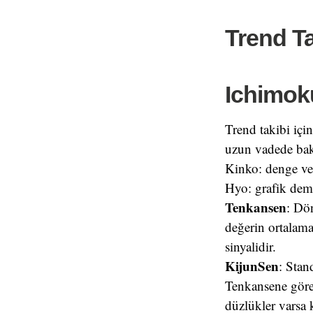
Trend Ta
Ichimok
Trend takibi içi
uzun vadede bakıl
Kinko: denge ve 
Hyo: grafik deme
Tenkansen
: Dö
değerin ortalama
sinyalidir.
KijunSen
: Stan
Tenkansene göre 
düzlükler varsa k