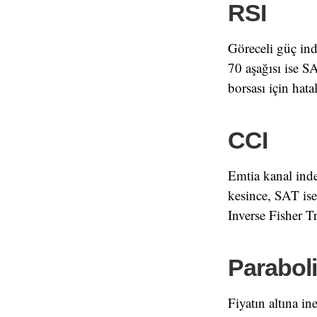
RSI
Göreceli güç ind
70 aşağısı ise SA
borsası için hata
CCI
Emtia kanal ind
kesince, SAT ise 
Inverse Fisher T
Parabol
Fiyatın altına in