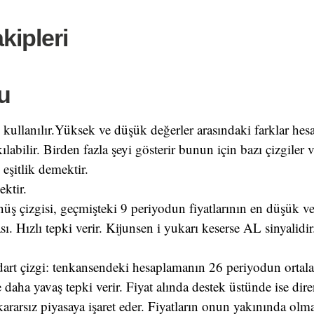
kipleri
u
n kullanılır.Yüksek ve düşük değerler arasındaki farklar hesa
abilir. Birden fazla şeyi gösterir bunun için bazı çizgiler v
eşitlik demektir.
ktir.
nüş çizgisi, geçmişteki 9 periyodun fiyatlarının en düşük v
sı. Hızlı tepki verir. Kijunsen i yukarı keserse AL sinyalidi
dart çizgi: tenkansendeki hesaplamanın 26 periyodun ortal
daha yavaş tepki verir. Fiyat alında destek üstünde ise dir
ararsız piyasaya işaret eder. Fiyatların onun yakınında olma