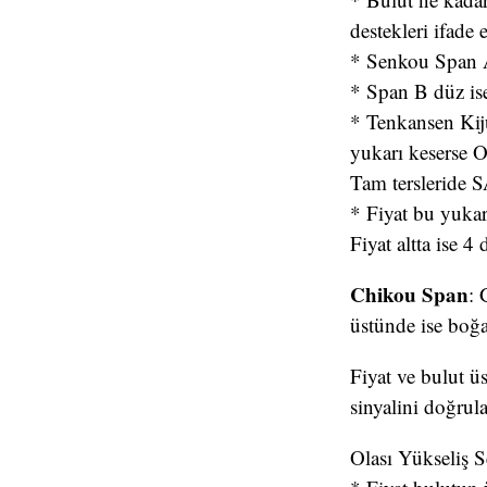
destekleri ifade 
* Senkou Span A-
* Span B düz ise
* Tenkansen Kij
yukarı keserse 
Tam tersleride SA
* Fiyat bu yukar
Fiyat altta ise 4
Chikou Span
: 
üstünde ise boğa 
Fiyat ve bulut ü
sinyalini doğrula
Olası Yükseliş 