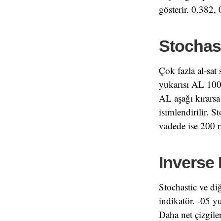
gösterir. 0.382, 
Stochast
Çok fazla al-sat 
yukarısı AL 100 
AL aşağı kırarsa
isimlendirilir. 
vadede ise 200 r
Inverse
Stochastic ve di
indikatör. -05 y
Daha net çizgiler