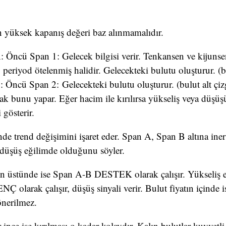
n yüksek kapanış değeri baz alınmamalıdır.
A
: Öncü Span 1: Gelecek bilgisi verir. Tenkansen ve kijunse
 periyod ötelenmiş halidir. Gelecekteki bulutu oluşturur. (bu
B
: Öncü Span 2: Gelecekteki bulutu oluşturur. (bulut alt çi
ak bunu yapar. Eğer hacim ile kırılırsa yükseliş veya düşüş
gösterir.
nde trend değişimini işaret eder. Span A, Span B altına iner
n düşüş eğilimde olduğunu söyler.
n üstünde ise Span A-B DESTEK olarak çalışır. Yükseliş eğ
Ç olarak çalışır, düşüş sinyali verir. Bulut fiyatın içinde is
önerilmez.
 ince ise kırılması o kadar kolaydır. Kalın bulutlar kuvvetli