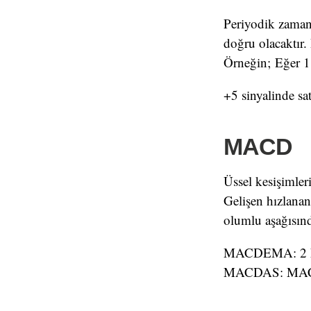
Periyodik zama
doğru olacaktır.
Örneğin; Eğer 1 
+5 sinyalinde sa
MACD
Üssel kesişimleri
Gelişen hızlanan
olumlu aşağısınd
MACDEMA: 2 kez o
MACDAS: MACDE