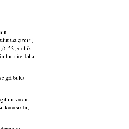
nin
lut üst çizgisi)
zgi). 52 günlük
ün bir süre daha
se gri bulut
ilimi vardır.
e kararsızdır,
 direnç ve