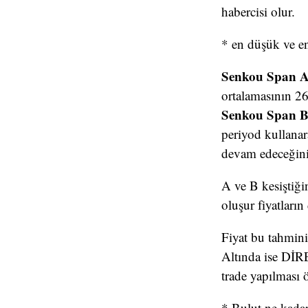
habercisi olur.
* en düşük ve e
Senkou Span 
ortalamasının 26
Senkou Span 
periyod kullanar
devam edeceğini 
A ve B kesiştiği
oluşur fiyatları
Fiyat bu tahmini
Altında ise DİREN
trade yapılması 
* Bulut ne kadar