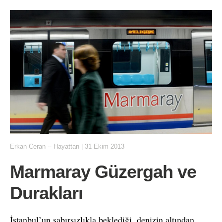
Erkan Ceran
--
Hayattan
|
31 Ekim 2013
Marmaray Güzergah ve
Durakları
İstanbul’un sabırsızlıkla beklediği, denizin altından