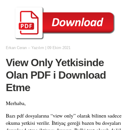
Erkan Ceran
--
Yazılım
|
09 Ekim 2021
View Only Yetkisinde
Olan PDF i Download
Etme
Merhaba,
Bazı pdf dosyalarına “view only” olarak bilinen sadece
okuma yetkisi verilir. İhtiyaç gereği bazen bu dosyaları
download etme ihtiyacı duyarız. Belki text olarak değil