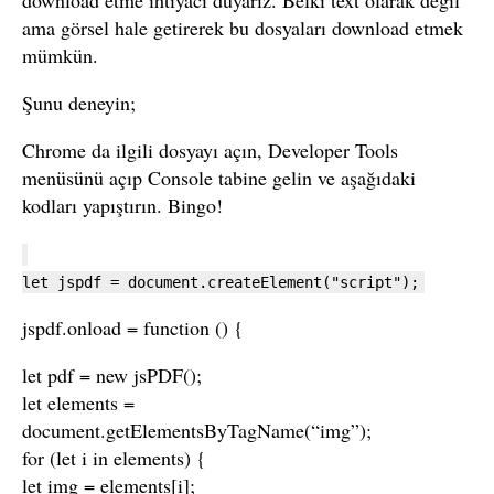
ama görsel hale getirerek bu dosyaları download etmek
mümkün.
Şunu deneyin;
Chrome da ilgili dosyayı açın, Developer Tools
menüsünü açıp Console tabine gelin ve aşağıdaki
kodları yapıştırın. Bingo!
let jspdf = document.createElement("script");
jspdf.onload = function () {
let pdf = new jsPDF();
let elements =
document.getElementsByTagName(“img”);
for (let i in elements) {
let img = elements[i];