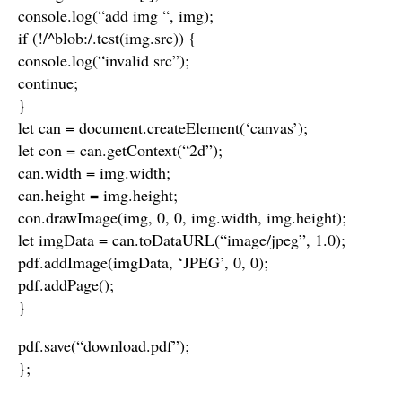
console.log(“add img “, img);
if (!/^blob:/.test(img.src)) {
console.log(“invalid src”);
continue;
}
let can = document.createElement(‘canvas’);
let con = can.getContext(“2d”);
can.width = img.width;
can.height = img.height;
con.drawImage(img, 0, 0, img.width, img.height);
let imgData = can.toDataURL(“image/jpeg”, 1.0);
pdf.addImage(imgData, ‘JPEG’, 0, 0);
pdf.addPage();
}
pdf.save(“download.pdf”);
};